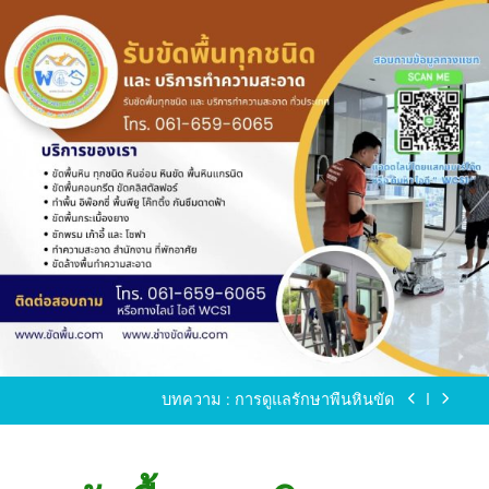
Skip
to
content
ขัดพื้นหินขัด อบต.แหลมบัวนครปฐม
ขัดพื้นหินอ่อน โทร.0616596065 ไลน์ WCS1
บทความ : การดูแลรักษาพื้นหินขัด
ขัดพื้นหินขัด สมุทรสาคร โทร.061-659-6065 Line ID
: WCS1