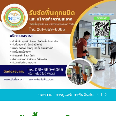
Skip
to
content
ขัดพื้นหินขัด อบต.แหลมบัวนครปฐม
ขัดพื้นหินอ่อน โทร.0616596065 ไลน์ WCS1
บทความ : การดูแลรักษาพื้นหินขัด
ขัดพื้นหินขัด สมุทรสาคร โทร.061-659-6065 Line ID
: WCS1