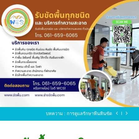
Skip
to
content
ขัดพื้นหินขัด อบต.แหลมบัวนครปฐม
ขัดพื้นหินอ่อน โทร.0616596065 ไลน์ WCS1
บทความ : การดูแลรักษาพื้นหินขัด
ขัดพื้นหินขัด สมุทรสาคร โทร.061-659-6065 Line ID
: WCS1