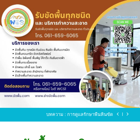
Skip
to
content
ขัดพื้นหินขัด อบต.แหลมบัวนครปฐม
ขัดพื้นหินอ่อน โทร.0616596065 ไลน์ WCS1
บทความ : การดูแลรักษาพื้นหินขัด
ขัดพื้นหินขัด สมุทรสาคร โทร.061-659-6065 Line ID
: WCS1