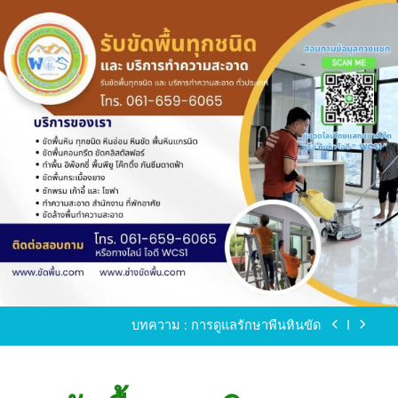
Skip
to
content
ขัดพื้นหินขัด อบต.แหลมบัวนครปฐม
ขัดพื้นหินอ่อน โทร.0616596065 ไลน์ WCS1
บทความ : การดูแลรักษาพื้นหินขัด
ขัดพื้นหินขัด สมุทรสาคร โทร.061-659-6065 Line ID
: WCS1