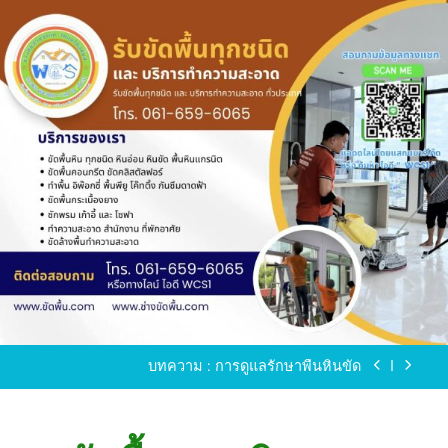
Skip
to
content
ขัดพื้นหินขัด อบต.แหลมบัวนครปฐม
ขัดพื้นหินอ่อน โทร.0616596065 ไลน์ WCS1
บทความ : การดูแลรักษาพื้นหินขัด
ขัดพื้นหินขัด สมุทรสาคร โทร.061-659-6065 Line ID
: WCS1