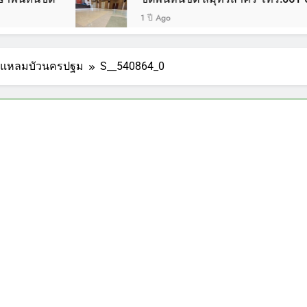
1 ปี Ago
บต.แหลมบัวนครปฐม
S__540864_0