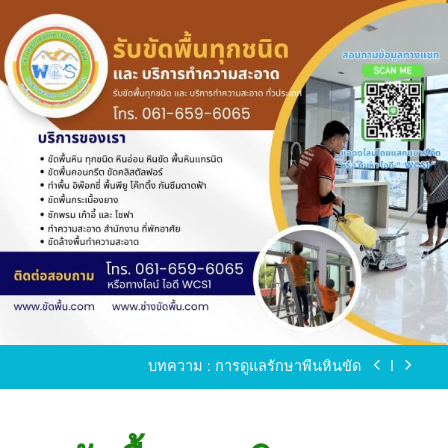
Skip
to
content
ขัดพื้นหินขัด อบต.แหลมบัวนครปฐม
ขัดพื้นหินอ่อน โทร.0616596065 ไลน์ WCS1
บทความ : การดูแลรักษาพื้นหินขัด
ขัดพื้นหินขัด สมุทรสาคร โทร.061-659-6065 Line ID
: WCS1