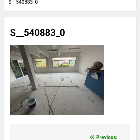
S__540883_0
S__540883_0
Previous:
แนะแนว