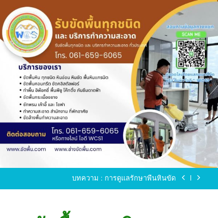
Skip
to
content
ขัดพื้นหินขัด อบต.แหลมบัวนครปฐม
ขัดพื้นหินอ่อน โทร.0616596065 ไลน์ WCS1
บทความ : การดูแลรักษาพื้นหินขัด
ขัดพื้นหินขัด สมุทรสาคร โทร.061-659-6065 Line ID
: WCS1