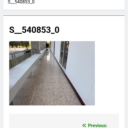
S__540853_0
S__540853_0
Previous:
แนะแนว