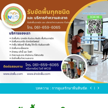
Skip
to
content
ขัดพื้นหินขัด อบต.แหลมบัวนครปฐม
ขัดพื้นหินอ่อน โทร.0616596065 ไลน์ WCS1
บทความ : การดูแลรักษาพื้นหินขัด
ขัดพื้นหินขัด สมุทรสาคร โทร.061-659-6065 Line ID
: WCS1