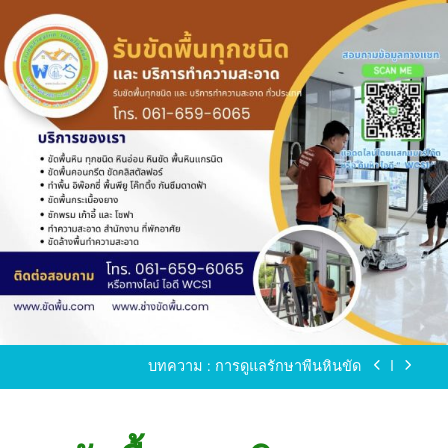
Skip
to
content
ขัดพื้นหินขัด อบต.แหลมบัวนครปฐม
ขัดพื้นหินอ่อน โทร.0616596065 ไลน์ WCS1
บทความ : การดูแลรักษาพื้นหินขัด
ขัดพื้นหินขัด สมุทรสาคร โทร.061-659-6065 Line ID
: WCS1