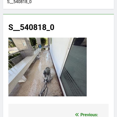
S__540818_0
S__540818_0
Previous:
แนะแนว