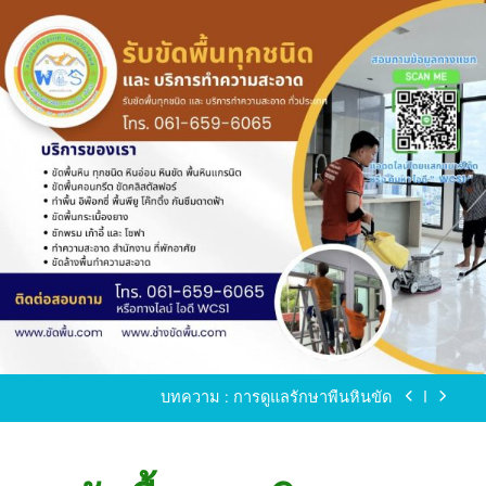
Skip
to
content
ขัดพื้นหินขัด อบต.แหลมบัวนครปฐม
ขัดพื้นหินอ่อน โทร.0616596065 ไลน์ WCS1
บทความ : การดูแลรักษาพื้นหินขัด
ขัดพื้นหินขัด สมุทรสาคร โทร.061-659-6065 Line ID
: WCS1