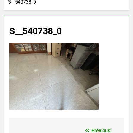
S__540738_0
S__540738_0
Previous:
แนะแนว