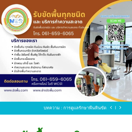
Skip
to
content
ขัดพื้นหินขัด อบต.แหลมบัวนครปฐม
ขัดพื้นหินอ่อน โทร.0616596065 ไลน์ WCS1
บทความ : การดูแลรักษาพื้นหินขัด
ขัดพื้นหินขัด สมุทรสาคร โทร.061-659-6065 Line ID
: WCS1