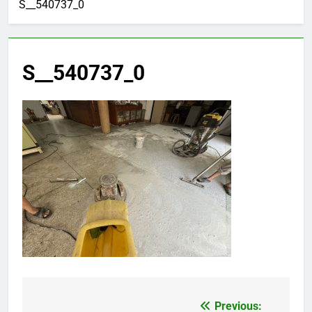
S__540737_0
S__540737_0
Previous:
แนะแนว