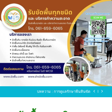
Skip
to
content
ขัดพื้นหินขัด อบต.แหลมบัวนครปฐม
ขัดพื้นหินอ่อน โทร.0616596065 ไลน์ WCS1
บทความ : การดูแลรักษาพื้นหินขัด
ขัดพื้นหินขัด สมุทรสาคร โทร.061-659-6065 Line ID
: WCS1