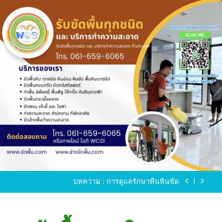
Skip
to
content
ขัดพื้นหินขัด อบต.แหลมบัวนครปฐม
ขัดพื้นหินอ่อน โทร.0616596065 ไลน์ WCS1
บทความ : การดูแลรักษาพื้นหินขัด
ขัดพื้นหินขัด สมุทรสาคร โทร.061-659-6065 Line ID
: WCS1