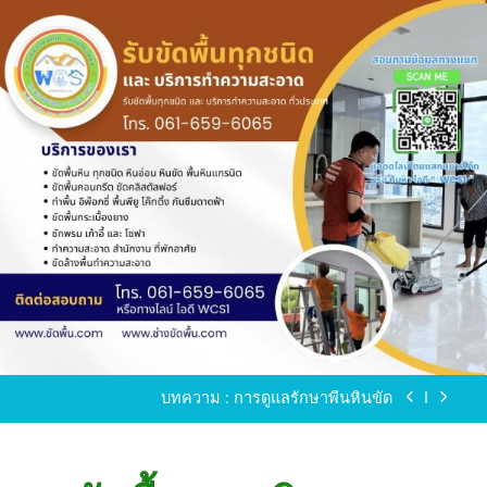
Skip
to
content
ขัดพื้นหินขัด อบต.แหลมบัวนครปฐม
ขัดพื้นหินอ่อน โทร.0616596065 ไลน์ WCS1
บทความ : การดูแลรักษาพื้นหินขัด
ขัดพื้นหินขัด สมุทรสาคร โทร.061-659-6065 Line ID
: WCS1