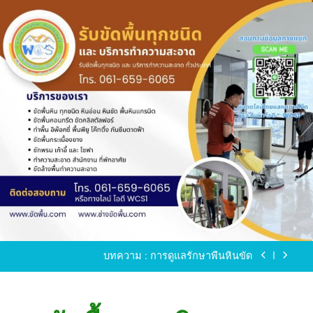
Skip
to
content
ขัดพื้นหินขัด อบต.แหลมบัวนครปฐม
ขัดพื้นหินอ่อน โทร.0616596065 ไลน์ WCS1
บทความ : การดูแลรักษาพื้นหินขัด
ขัดพื้นหินขัด สมุทรสาคร โทร.061-659-6065 Line ID
: WCS1
ขัดพื้นหินขัด อบต.แหลมบัวนครปฐม