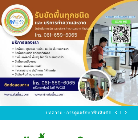
Skip
to
content
ขัดพื้นหินขัด อบต.แหลมบัวนครปฐม
ขัดพื้นหินอ่อน โทร.0616596065 ไลน์ WCS1
บทความ : การดูแลรักษาพื้นหินขัด
ขัดพื้นหินขัด สมุทรสาคร โทร.061-659-6065 Line ID
: WCS1