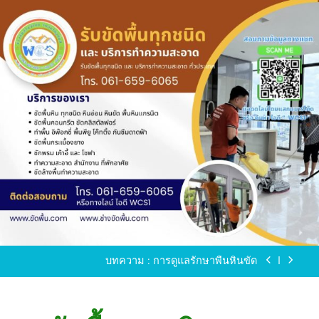
Skip
to
content
ขัดพื้นหินขัด อบต.แหลมบัวนครปฐม
ขัดพื้นหินอ่อน โทร.0616596065 ไลน์ WCS1
บทความ : การดูแลรักษาพื้นหินขัด
ขัดพื้นหินขัด สมุทรสาคร โทร.061-659-6065 Line ID
: WCS1