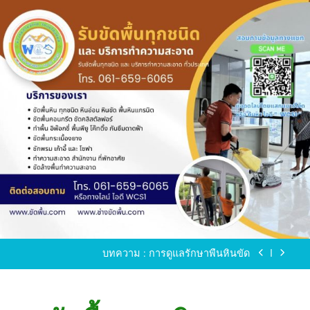
Skip
to
content
ขัดพื้นหินขัด อบต.แหลมบัวนครปฐม
ขัดพื้นหินอ่อน โทร.0616596065 ไลน์ WCS1
บทความ : การดูแลรักษาพื้นหินขัด
ขัดพื้นหินขัด สมุทรสาคร โทร.061-659-6065 Line ID
: WCS1