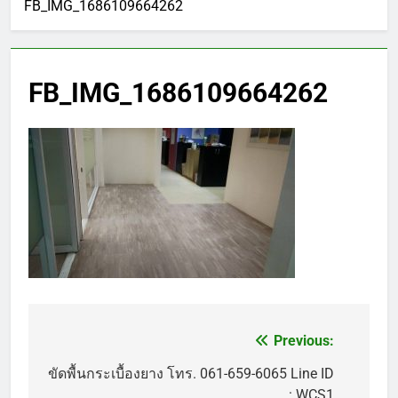
FB_IMG_1686109664262
FB_IMG_1686109664262
Previous:
แนะแนว
เรื่อง
ขัดพื้นกระเบื้องยาง โทร. 061-659-6065 Line ID
: WCS1