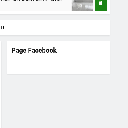
1 ปี Ago
816
Page Facebook