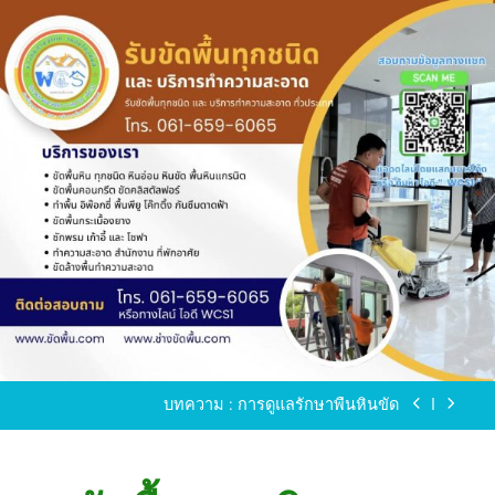
Skip
to
content
ขัดพื้นหินขัด อบต.แหลมบัวนครปฐม
ขัดพื้นหินอ่อน โทร.0616596065 ไลน์ WCS1
บทความ : การดูแลรักษาพื้นหินขัด
ขัดพื้นหินขัด สมุทรสาคร โทร.061-659-6065 Line ID
: WCS1