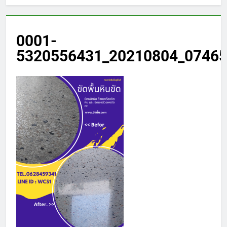
0001-
5320556431_20210804_07465