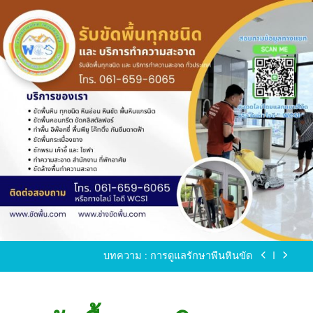
Skip
to
content
ขัดพื้นหินขัด อบต.แหลมบัวนครปฐม
ขัดพื้นหินอ่อน โทร.0616596065 ไลน์ WCS1
บทความ : การดูแลรักษาพื้นหินขัด
ขัดพื้นหินขัด สมุทรสาคร โทร.061-659-6065 Line ID
: WCS1