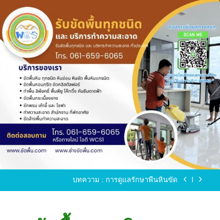
Skip
to
content
ขัดพื้นหินขัด อบต.แหลมบัวนครปฐม
ขัดพื้นหินอ่อน โทร.0616596065 ไลน์ WCS1
บทความ : การดูแลรักษาพื้นหินขัด
ขัดพื้นหินขัด สมุทรสาคร โทร.061-659-6065 Line ID
: WCS1