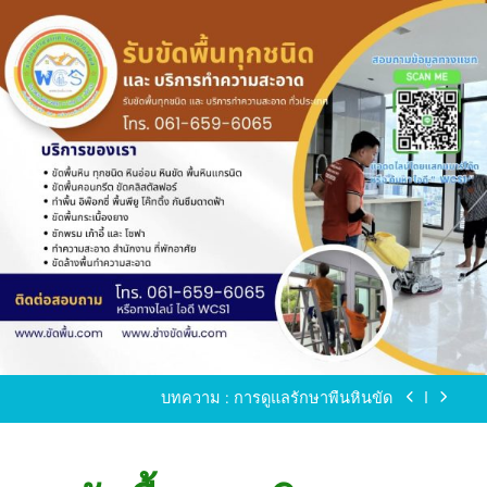
Skip
to
content
ขัดพื้นหินขัด อบต.แหลมบัวนครปฐม
ขัดพื้นหินอ่อน โทร.0616596065 ไลน์ WCS1
บทความ : การดูแลรักษาพื้นหินขัด
ขัดพื้นหินขัด สมุทรสาคร โทร.061-659-6065 Line ID
: WCS1