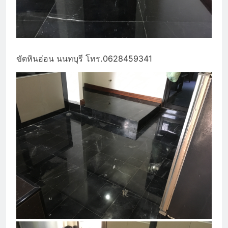
ขัดหินอ่อน นนทบุรี โทร.0628459341