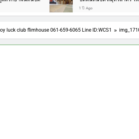
1 ปี Ago
 joy luck club flimhouse 061-659-6065 Line ID:WCS1
img_1710