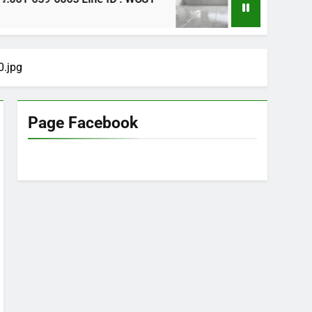
1 ปี Ago
.jpg
Page Facebook