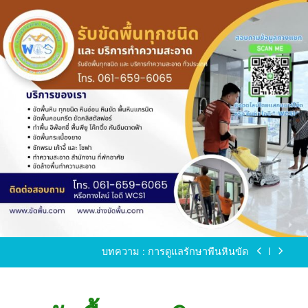
Skip
to
content
ขัดพื้นหินขัด อบต.แหลมบัวนครปฐม
ขัดพื้นหินอ่อน โทร.0616596065 ไลน์ WCS1
บทความ : การดูแลรักษาพื้นหินขัด
ขัดพื้นหินขัด สมุทรสาคร โทร.061-659-6065 Line ID
: WCS1