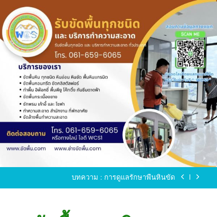
Skip
to
content
ขัดพื้นหินขัด อบต.แหลมบัวนครปฐม
ขัดพื้นหินอ่อน โทร.0616596065 ไลน์ WCS1
บทความ : การดูแลรักษาพื้นหินขัด
ขัดพื้นหินขัด สมุทรสาคร โทร.061-659-6065 Line ID
: WCS1