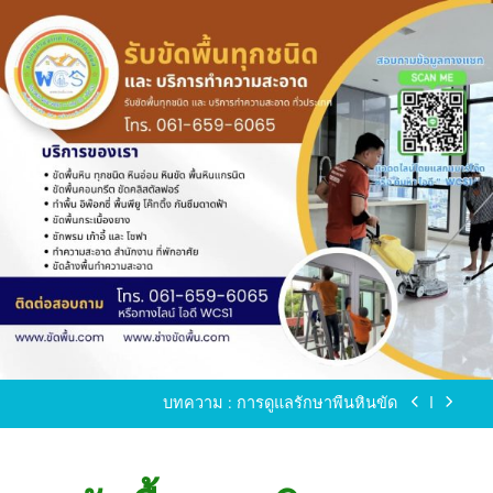
Skip
to
content
ขัดพื้นหินขัด อบต.แหลมบัวนครปฐม
ขัดพื้นหินอ่อน โทร.0616596065 ไลน์ WCS1
บทความ : การดูแลรักษาพื้นหินขัด
ขัดพื้นหินขัด สมุทรสาคร โทร.061-659-6065 Line ID
: WCS1