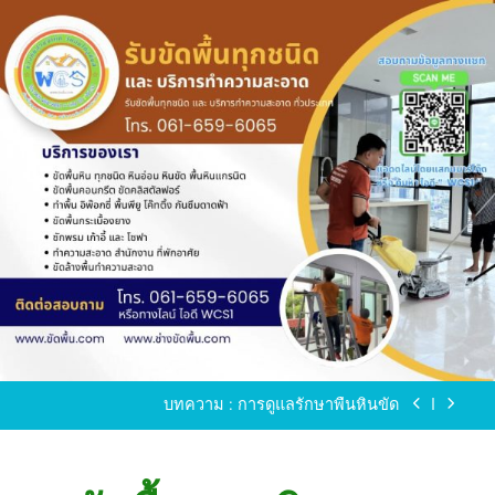
Skip
to
content
ขัดพื้นหินขัด อบต.แหลมบัวนครปฐม
ขัดพื้นหินอ่อน โทร.0616596065 ไลน์ WCS1
บทความ : การดูแลรักษาพื้นหินขัด
ขัดพื้นหินขัด สมุทรสาคร โทร.061-659-6065 Line ID
: WCS1