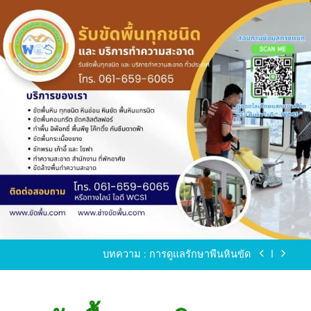
Skip
to
content
ขัดพื้นหินขัด อบต.แหลมบัวนครปฐม
ขัดพื้นหินอ่อน โทร.0616596065 ไลน์ WCS1
บทความ : การดูแลรักษาพื้นหินขัด
ขัดพื้นหินขัด สมุทรสาคร โทร.061-659-6065 Line ID
: WCS1