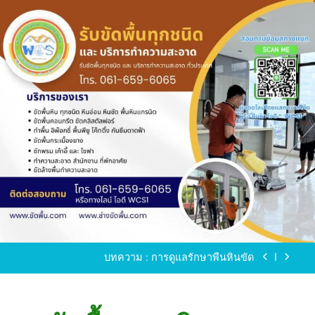
Skip
to
content
ขัดพื้นหินขัด อบต.แหลมบัวนครปฐม
ขัดพื้นหินอ่อน โทร.0616596065 ไลน์ WCS1
บทความ : การดูแลรักษาพื้นหินขัด
ขัดพื้นหินขัด สมุทรสาคร โทร.061-659-6065 Line ID
: WCS1