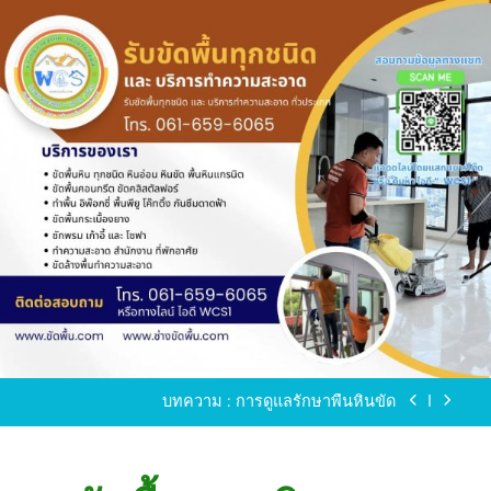
Skip
to
content
ขัดพื้นหินขัด อบต.แหลมบัวนครปฐม
ขัดพื้นหินอ่อน โทร.0616596065 ไลน์ WCS1
บทความ : การดูแลรักษาพื้นหินขัด
ขัดพื้นหินขัด สมุทรสาคร โทร.061-659-6065 Line ID
: WCS1