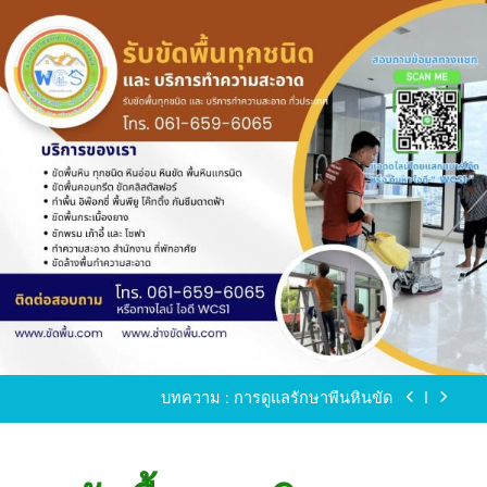
Skip
to
content
ขัดพื้นหินขัด อบต.แหลมบัวนครปฐม
ขัดพื้นหินอ่อน โทร.0616596065 ไลน์ WCS1
บทความ : การดูแลรักษาพื้นหินขัด
ขัดพื้นหินขัด สมุทรสาคร โทร.061-659-6065 Line ID
: WCS1