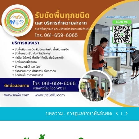
Skip
to
content
ขัดพื้นหินขัด อบต.แหลมบัวนครปฐม
ขัดพื้นหินอ่อน โทร.0616596065 ไลน์ WCS1
บทความ : การดูแลรักษาพื้นหินขัด
ขัดพื้นหินขัด สมุทรสาคร โทร.061-659-6065 Line ID
: WCS1