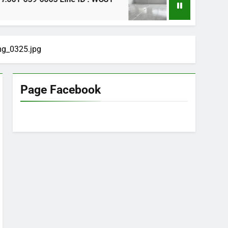
1 ปี Ago
mg_0325.jpg
Page Facebook