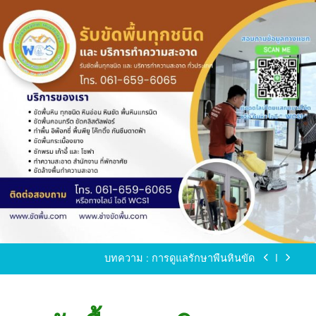
Skip
to
content
ขัดพื้นหินขัด อบต.แหลมบัวนครปฐม
ขัดพื้นหินอ่อน โทร.0616596065 ไลน์ WCS1
บทความ : การดูแลรักษาพื้นหินขัด
ขัดพื้นหินขัด สมุทรสาคร โทร.061-659-6065 Line ID
: WCS1