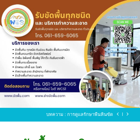
Skip
to
content
ขัดพื้นหินขัด อบต.แหลมบัวนครปฐม
ขัดพื้นหินอ่อน โทร.0616596065 ไลน์ WCS1
บทความ : การดูแลรักษาพื้นหินขัด
ขัดพื้นหินขัด สมุทรสาคร โทร.061-659-6065 Line ID
: WCS1