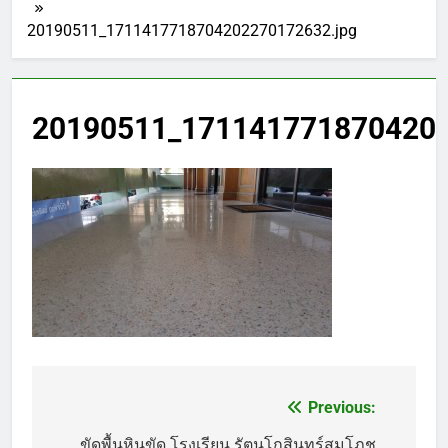
20190511_1711417718704202270172632.jpg
20190511_1711417718704202
Previous:
แนะแนว
ขัดพื้นหินขัด โรงเรียน รัตนโกสินทร์สมโภช