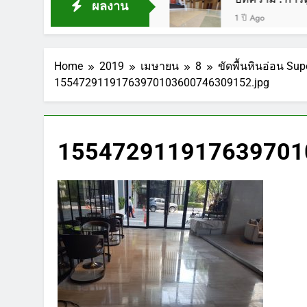
ผลงาน
1 ปี Ago
Home
2019
เมษายน
8
ขัดพื้นหินอ่อน S
15547291191763970103600746309152.jpg
155472911917639701