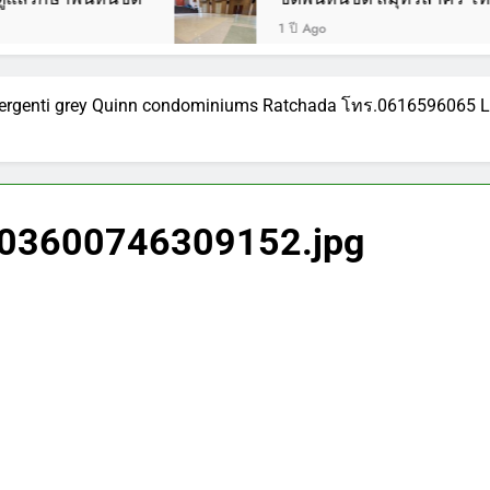
1 ปี Ago
upergenti grey Quinn condominiums Ratchada โทร.0616596065 L
03600746309152.jpg