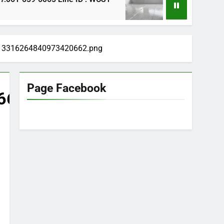
1 ปี Ago
13316264840973420662.png
Page Facebook
662.png