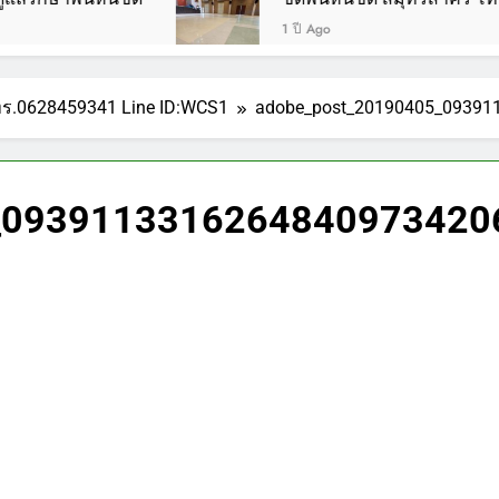
1 ปี Ago
.0628459341 Line ID:WCS1
adobe_post_20190405_09391
_0939113316264840973420