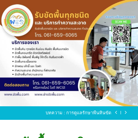
Skip
to
content
ขัดพื้นหินขัด อบต.แหลมบัวนครปฐม
ขัดพื้นหินอ่อน โทร.0616596065 ไลน์ WCS1
บทความ : การดูแลรักษาพื้นหินขัด
ขัดพื้นหินขัด สมุทรสาคร โทร.061-659-6065 Line ID
: WCS1