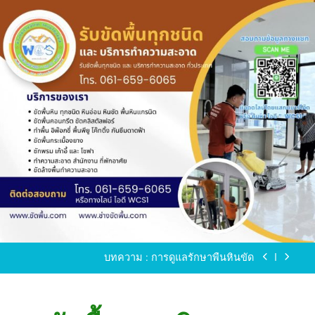
Skip
to
content
ขัดพื้นหินขัด อบต.แหลมบัวนครปฐม
ขัดพื้นหินอ่อน โทร.0616596065 ไลน์ WCS1
บทความ : การดูแลรักษาพื้นหินขัด
ขัดพื้นหินขัด สมุทรสาคร โทร.061-659-6065 Line ID
: WCS1