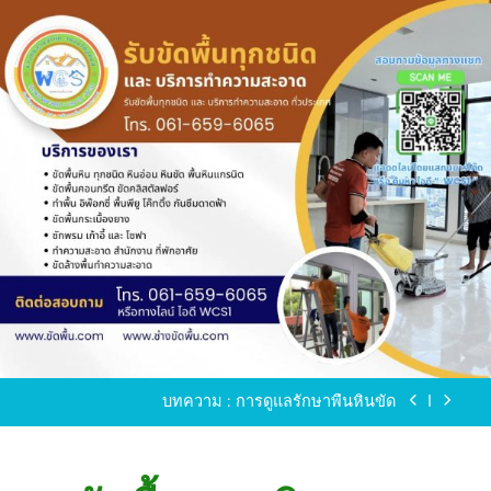
Skip
to
content
ขัดพื้นหินขัด อบต.แหลมบัวนครปฐม
ขัดพื้นหินอ่อน โทร.0616596065 ไลน์ WCS1
บทความ : การดูแลรักษาพื้นหินขัด
ขัดพื้นหินขัด สมุทรสาคร โทร.061-659-6065 Line ID
: WCS1