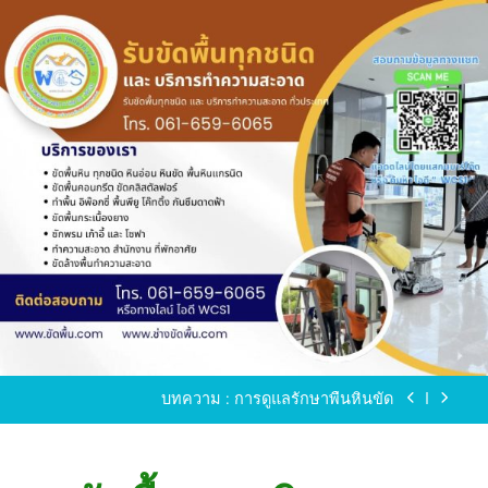
Skip
to
content
ขัดพื้นหินขัด อบต.แหลมบัวนครปฐม
ขัดพื้นหินอ่อน โทร.0616596065 ไลน์ WCS1
บทความ : การดูแลรักษาพื้นหินขัด
ขัดพื้นหินขัด สมุทรสาคร โทร.061-659-6065 Line ID
: WCS1