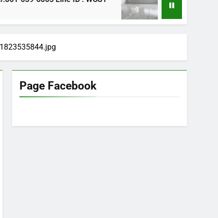
1 ปี Ago
1823535844.jpg
Page Facebook