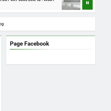
1 ปี Ago
pg
Page Facebook