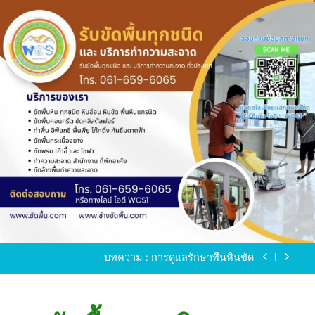
Skip
to
content
ขัดพื้นหินขัด อบต.แหลมบัวนครปฐม
ขัดพื้นหินอ่อน โทร.0616596065 ไลน์ WCS1
บทความ : การดูแลรักษาพื้นหินขัด
ขัดพื้นหินขัด สมุทรสาคร โทร.061-659-6065 Line ID
: WCS1