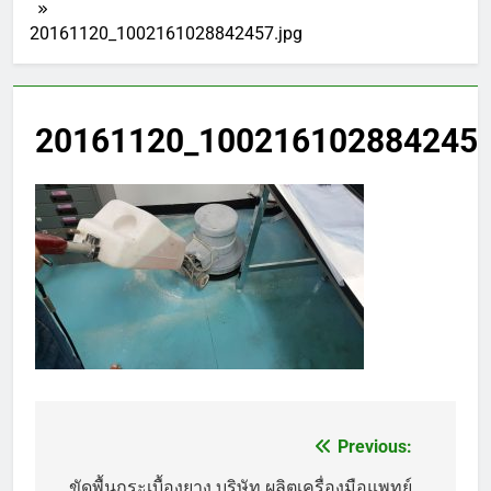
20161120_1002161028842457.jpg
20161120_1002161028842457
Previous:
แนะแนว
ขัดพื้นกระเบื้องยาง บริษัท ผลิตเครื่องมือแพทย์