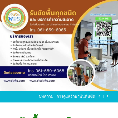
Skip
to
content
ขัดพื้นหินขัด อบต.แหลมบัวนครปฐม
ขัดพื้นหินอ่อน โทร.0616596065 ไลน์ WCS1
บทความ : การดูแลรักษาพื้นหินขัด
ขัดพื้นหินขัด สมุทรสาคร โทร.061-659-6065 Line ID
: WCS1