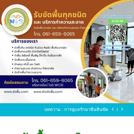
Skip
to
content
ขัดพื้นหินขัด อบต.แหลมบัวนครปฐม
ขัดพื้นหินอ่อน โทร.0616596065 ไลน์ WCS1
บทความ : การดูแลรักษาพื้นหินขัด
ขัดพื้นหินขัด สมุทรสาคร โทร.061-659-6065 Line ID
: WCS1